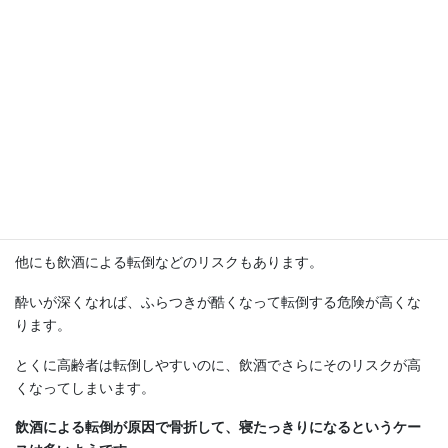
若い頃は酒豪と誇った方や、お酒が好きでたまらないという方に
は受け入れたくない事実かもしれませんが、加齢による衰えは誰
にでも訪れる生理現象です。
こういった
歳を取るとお酒に弱くなるという事実
を知らずに、歳
を重ねても、気持ちは若い頃のままだと、大きな落とし穴に落ち
てしまう可能性があります。
若い頃と同じ気持ちでお酒を飲んで、翌日アルコールが抜けきれ
ずに飲酒運転などは典型的な例です。
他にも飲酒による転倒などのリスクもあります。
酔いが深くなれば、ふらつきが酷くなって転倒する危険が高くな
ります。
とくに高齢者は転倒しやすいのに、飲酒でさらにそのリスクが高
くなってしまいます。
飲酒による転倒が原因で骨折して、寝たっきりになるというケー